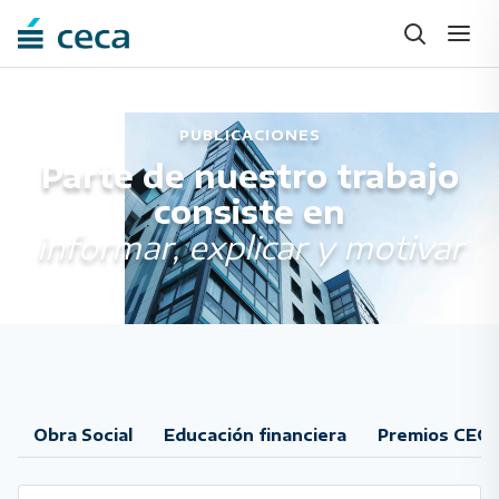
PUBLICACIONES
Parte de nuestro trabajo
consiste en
informar, explicar y motivar
Obra
Social
Educación
financiera
Premios
CEC